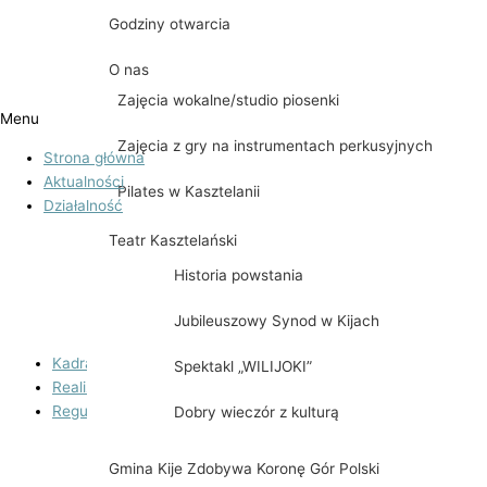
Zajęcia nauki gry na keyboardzie
Godziny otwarcia
Zajęcia orkiestry dętej
O nas
Zajęcia wokalne/studio piosenki
Menu
Zajęcia z gry na instrumentach perkusyjnych
Strona główna
Aktualności
Pilates w Kasztelanii
Działalność
Zajęcia taneczne dla dzieci
Teatr Kasztelański
Historia powstania
Zajęcia z języka angielskiego
Jubileuszowy Synod w Kijach
Zajęcia z Kickboxingu z elementami samoobrony
Kadra
Spektakl „WILIJOKI”
Realizowane projekty
Regulaminy
Dobry wieczór z kulturą
Regulamin korzystania z boiska do siatkówki plażowe
Gmina Kije Zdobywa Koronę Gór Polski