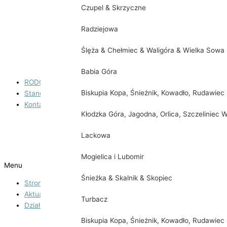
Regulamin korzystania z boiska trawiastego
Czupel & Skrzyczne
Regulamin korzystania z boiska wielofunkcyjnego
Radziejowa
Regulamin korzystania z obiektów sportowych
Ślęża & Chełmiec & Waligóra & Wielka Sowa
Regulamin korzystania z placu zabaw
Babia Góra
RODO
Biskupia Kopa, Śnieżnik, Kowadło, Rudawiec
Standardy ochrony małoletnich
Kontakt
Kłodzka Góra, Jagodna, Orlica, Szczeliniec W
Godziny otwarcia
Lackowa
O nas
Mogielica i Lubomir
Menu
Śnieżka & Skalnik & Skopiec
Strona główna
Aktualności
Turbacz
Działalność
Biskupia Kopa, Śnieżnik, Kowadło, Rudawiec
Teatr Kasztelański