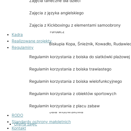
Zajęcia taneczne dla dzieci
Mogielica i Lubomir
Zajęcia z języka angielskiego
Śnieżka & Skalnik & Skopiec
Zajęcia z Kickboxingu z elementami samoobrony
Turbacz
Kadra
Realizowane projekty
Biskupia Kopa, Śnieżnik, Kowadło, Rudawie
Regulaminy
Kłodzka Góra, Jagodna, Orlica, Szczeliniec
Regulamin korzystania z boiska do siatkówki plażowej
Wielki
Regulamin korzystania z boiska trawiastego
Udostępnienie pomieszczeń
Regulamin korzystania z boiska wielofunkcyjnego
Sala kominkowa
Regulamin korzystania z obiektów sportowych
Sala multimedialna
Regulamin korzystania z placu zabaw
Sala widowiskowa
RODO
Standardy ochrony małoletnich
Oferta zajęć
Kontakt