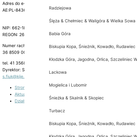
Adres do e-Doręczeń
Radziejowa
AE:PL-84364-49949-CIDHT-29
Ślęża & Chełmiec & Waligóra & Wielka Sowa
NIP: 662-18-17-522
Babia Góra
REGON: 260610688
Numer rachunku bankowego:
Biskupia Kopa, Śnieżnik, Kowadło, Rudawiec
36 8509 0002 2003 0015 2523 0001
Kłodzka Góra, Jagodna, Orlica, Szczeliniec W
tel. 41 3568602
Dyrektor: Sylwester Fiuk
Lackowa
s.fiuk@kije.pl
Mogielica i Lubomir
Strona główna
Aktualności
Śnieżka & Skalnik & Skopiec
Działalność
Turbacz
Teatr Kasztelański
Historia powstania
Biskupia Kopa, Śnieżnik, Kowadło, Rudawiec
Jubileuszowy Synod w Kijach
Kłodzka Góra, Jagodna, Orlica, Szczeliniec W