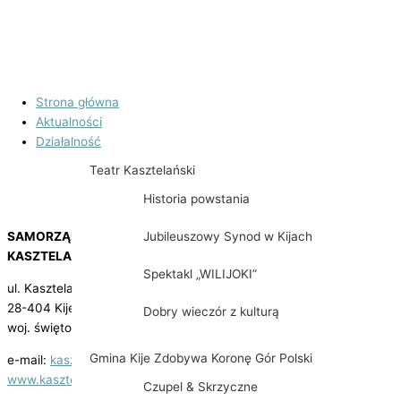
Strona główna
Aktualności
Działalność
Teatr Kasztelański
Historia powstania
Jubileuszowy Synod w Kijach
SAMORZĄDOWA INSTYTUCJA KULTURY
KASZTELANIA W KIJACH
Spektakl „WILIJOKI”
ul. Kasztelańska 3
28-404 Kije
Dobry wieczór z kulturą
woj. świętokrzyskie
Gmina Kije Zdobywa Koronę Gór Polski
e-mail:
kasztelania@kije.pl
www.kasztelania.kije.pl
Czupel & Skrzyczne