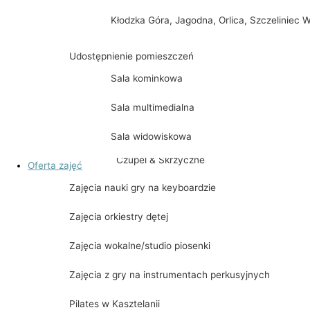
Historia powstania
Kłodzka Góra, Jagodna, Orlica, Szczeliniec W
Jubileuszowy Synod w Kijach
Udostępnienie pomieszczeń
Spektakl „WILIJOKI”
Sala kominkowa
Dobry wieczór z kulturą
Sala multimedialna
Sala widowiskowa
Gmina Kije Zdobywa Koronę Gór Polski
Czupel & Skrzyczne
Oferta zajęć
Zajęcia nauki gry na keyboardzie
Radziejowa
Zajęcia orkiestry dętej
Ślęża & Chełmiec & Waligóra & Wielka Sow
Zajęcia wokalne/studio piosenki
Babia Góra
Zajęcia z gry na instrumentach perkusyjnych
Biskupia Kopa, Śnieżnik, Kowadło, Rudawie
Pilates w Kasztelanii
Kłodzka Góra, Jagodna, Orlica, Szczeliniec