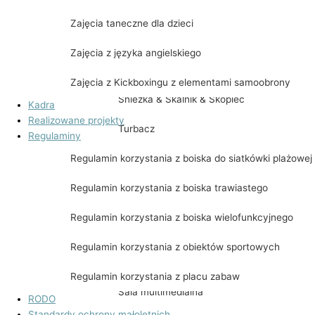
Wielki
Zajęcia taneczne dla dzieci
Lackowa
Zajęcia z języka angielskiego
Mogielica i Lubomir
Zajęcia z Kickboxingu z elementami samoobrony
Śnieżka & Skalnik & Skopiec
Kadra
Realizowane projekty
Turbacz
Regulaminy
Regulamin korzystania z boiska do siatkówki plażowej
Biskupia Kopa, Śnieżnik, Kowadło, Rudawie
Regulamin korzystania z boiska trawiastego
Kłodzka Góra, Jagodna, Orlica, Szczeliniec
Wielki
Regulamin korzystania z boiska wielofunkcyjnego
Udostępnienie pomieszczeń
Regulamin korzystania z obiektów sportowych
Sala kominkowa
Regulamin korzystania z placu zabaw
Sala multimedialna
RODO
Standardy ochrony małoletnich