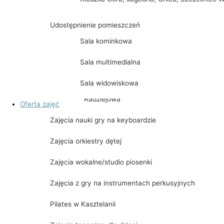
Spektakl „WILIJOKI”
Udostępnienie pomieszczeń
Dobry wieczór z kulturą
Sala kominkowa
Sala multimedialna
Gmina Kije Zdobywa Koronę Gór Polski
Czupel & Skrzyczne
Sala widowiskowa
Radziejowa
Oferta zajęć
Zajęcia nauki gry na keyboardzie
Ślęża & Chełmiec & Waligóra & Wielka Sow
Zajęcia orkiestry dętej
Babia Góra
Zajęcia wokalne/studio piosenki
Biskupia Kopa, Śnieżnik, Kowadło, Rudawie
Zajęcia z gry na instrumentach perkusyjnych
Kłodzka Góra, Jagodna, Orlica, Szczeliniec
Wielki
Pilates w Kasztelanii
Lackowa