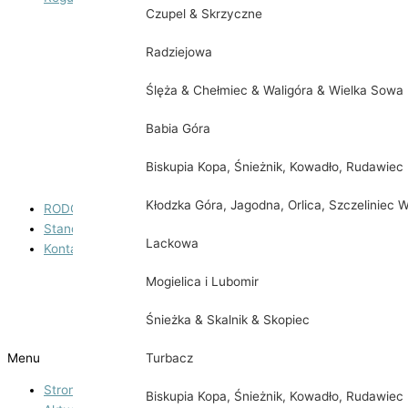
Czupel & Skrzyczne
Regulamin korzystania z boiska do siatkówki plażowe
Radziejowa
Regulamin korzystania z boiska trawiastego
Ślęża & Chełmiec & Waligóra & Wielka Sowa
Regulamin korzystania z boiska wielofunkcyjnego
Babia Góra
Regulamin korzystania z obiektów sportowych
Biskupia Kopa, Śnieżnik, Kowadło, Rudawiec
Regulamin korzystania z placu zabaw
Kłodzka Góra, Jagodna, Orlica, Szczeliniec W
RODO
Standardy ochrony małoletnich
Lackowa
Kontakt
Godziny otwarcia
Mogielica i Lubomir
O nas
Śnieżka & Skalnik & Skopiec
Menu
Turbacz
Strona główna
Biskupia Kopa, Śnieżnik, Kowadło, Rudawiec