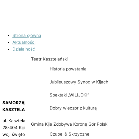
Strona główna
Aktualności
Działalność
Teatr Kasztelański
Historia powstania
Jubileuszowy Synod w Kijach
Spektakl „WILIJOKI”
SAMORZĄDOWA INSTYTUCJA KULTURY
Dobry wieczór z kulturą
KASZTELANIA W KIJACH
ul. Kasztelańska 3
Gmina Kije Zdobywa Koronę Gór Polski
28-404 Kije
Czupel & Skrzyczne
woj. świętokrzyskie