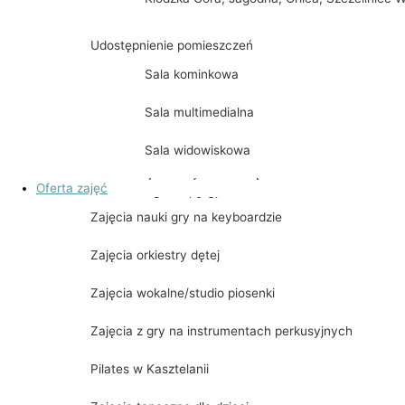
Historia powstania
Udostępnienie pomieszczeń
Jubileuszowy Synod w Kijach
Sala kominkowa
Spektakl „WILIJOKI”
Sala multimedialna
Dobry wieczór z kulturą
Sala widowiskowa
Gmina Kije Zdobywa Koronę Gór Polski
Oferta zajęć
Czupel & Skrzyczne
Zajęcia nauki gry na keyboardzie
Radziejowa
Zajęcia orkiestry dętej
Ślęża & Chełmiec & Waligóra & Wielka Sow
Zajęcia wokalne/studio piosenki
Babia Góra
Zajęcia z gry na instrumentach perkusyjnych
Biskupia Kopa, Śnieżnik, Kowadło, Rudawie
Pilates w Kasztelanii
Kłodzka Góra, Jagodna, Orlica, Szczeliniec