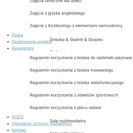
Zajęcia taneczne dla dzieci
Wielki
Zajęcia z języka angielskiego
Lackowa
Zajęcia z Kickboxingu z elementami samoobrony
Mogielica i Lubomir
Kadra
Śnieżka & Skalnik & Skopiec
Realizowane projekty
Regulaminy
Turbacz
Regulamin korzystania z boiska do siatkówki plażowej
Biskupia Kopa, Śnieżnik, Kowadło, Rudawie
Regulamin korzystania z boiska trawiastego
Kłodzka Góra, Jagodna, Orlica, Szczeliniec
Regulamin korzystania z boiska wielofunkcyjnego
Wielki
Regulamin korzystania z obiektów sportowych
Udostępnienie pomieszczeń
Regulamin korzystania z placu zabaw
Sala kominkowa
RODO
Sala multimedialna
Standardy ochrony małoletnich
Kontakt