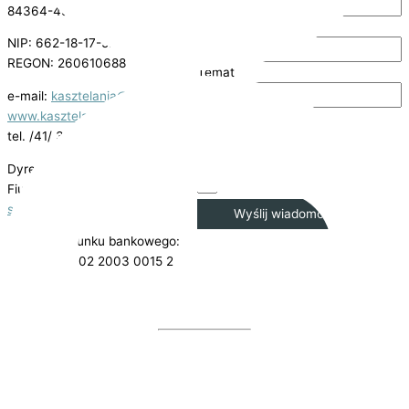
84364-49949-CIDHT-29
Email
NIP: 662-18-17-522
REGON: 260610688
Temat
e-mail:
kasztelania@kije.pl
www.kasztelania.kije.pl
Wiadomość
tel. /41/ 3568602
Dyrektor: mgr inż. Sylwester
Fiuk
s.fiuk@kije.pl
Wyślij wiadomość
Numer rachunku bankowego:
36 8509 0002 2003 0015 2523
0001