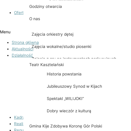
Sala widowiskowa
Godziny otwarcia
Oferta zajęć
O nas
Zajęcia nauki gry na keyboardzie
Menu
Zajęcia orkiestry dętej
Strona główna
Zajęcia wokalne/studio piosenki
Aktualności
Działalność
Zajęcia z gry na instrumentach perkusyjnych
Teatr Kasztelański
Pilates w Kasztelanii
Historia powstania
Zajęcia taneczne dla dzieci
Jubileuszowy Synod w Kijach
Zajęcia z języka angielskiego
Spektakl „WILIJOKI”
Zajęcia z Kickboxingu z elementami samoobrony
Dobry wieczór z kulturą
Kadra
Realizowane projekty
Gmina Kije Zdobywa Koronę Gór Polski
Regulaminy