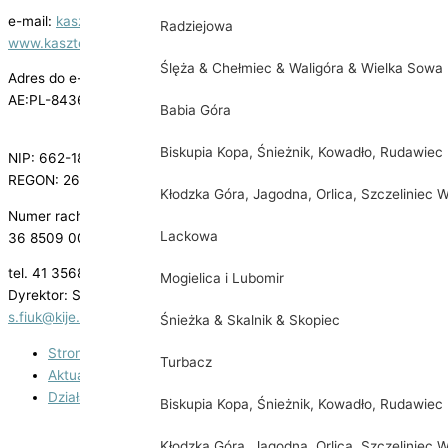
e-mail:
kasztelania@kije.pl
Radziejowa
www.kasztelania.kije.pl
Ślęża & Chełmiec & Waligóra & Wielka Sowa
Adres do e-Doręczeń
AE:PL-84364-49949-CIDHT-29
Babia Góra
Biskupia Kopa, Śnieżnik, Kowadło, Rudawiec
NIP: 662-18-17-522
REGON: 260610688
Kłodzka Góra, Jagodna, Orlica, Szczeliniec W
Numer rachunku bankowego:
Lackowa
36 8509 0002 2003 0015 2523 0001
tel. 41 3568602
Mogielica i Lubomir
Dyrektor: Sylwester Fiuk
s.fiuk@kije.pl
Śnieżka & Skalnik & Skopiec
Strona główna
Turbacz
Aktualności
Działalność
Biskupia Kopa, Śnieżnik, Kowadło, Rudawiec
Teatr Kasztelański
Kłodzka Góra, Jagodna, Orlica, Szczeliniec W