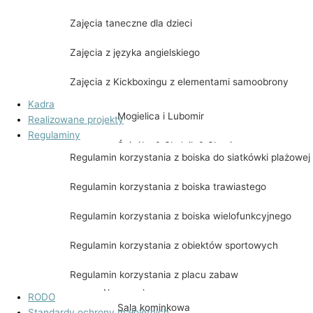
Biskupia Kopa, Śnieżnik, Kowadło, Rudawie
Zajęcia taneczne dla dzieci
Kłodzka Góra, Jagodna, Orlica, Szczeliniec
Zajęcia z języka angielskiego
Wielki
Zajęcia z Kickboxingu z elementami samoobrony
Lackowa
Kadra
Mogielica i Lubomir
Realizowane projekty
Regulaminy
Śnieżka & Skalnik & Skopiec
Regulamin korzystania z boiska do siatkówki plażowej
Turbacz
Regulamin korzystania z boiska trawiastego
Biskupia Kopa, Śnieżnik, Kowadło, Rudawie
Regulamin korzystania z boiska wielofunkcyjnego
Kłodzka Góra, Jagodna, Orlica, Szczeliniec
Regulamin korzystania z obiektów sportowych
Wielki
Regulamin korzystania z placu zabaw
Udostępnienie pomieszczeń
RODO
Sala kominkowa
Standardy ochrony małoletnich