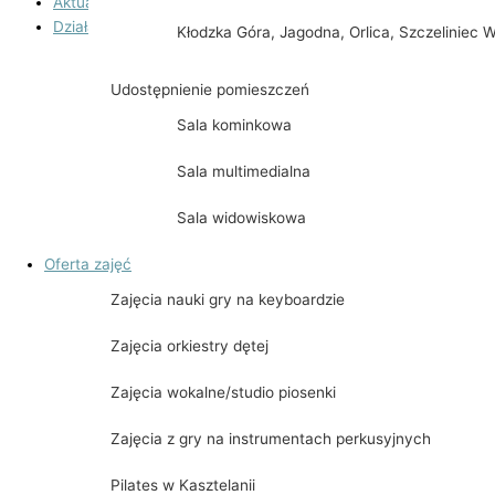
Aktualności
Działalność
Kłodzka Góra, Jagodna, Orlica, Szczeliniec W
Teatr Kasztelański
Udostępnienie pomieszczeń
Historia powstania
Sala kominkowa
Jubileuszowy Synod w Kijach
Sala multimedialna
Spektakl „WILIJOKI”
Sala widowiskowa
Dobry wieczór z kulturą
Oferta zajęć
Gmina Kije Zdobywa Koronę Gór Polski
Zajęcia nauki gry na keyboardzie
Czupel & Skrzyczne
Zajęcia orkiestry dętej
Radziejowa
Zajęcia wokalne/studio piosenki
Ślęża & Chełmiec & Waligóra & Wielka Sow
Zajęcia z gry na instrumentach perkusyjnych
Babia Góra
Pilates w Kasztelanii