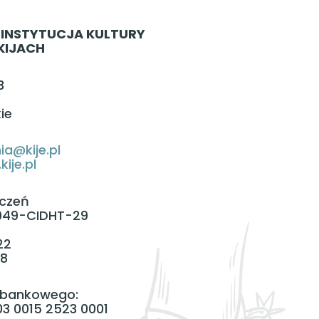
INSTYTUCJA KULTURY
KIJACH
3
ie
ia@kije.pl
ije.pl
czeń
949-CIDHT-29
22
88
 bankowego:
3 0015 2523 0001