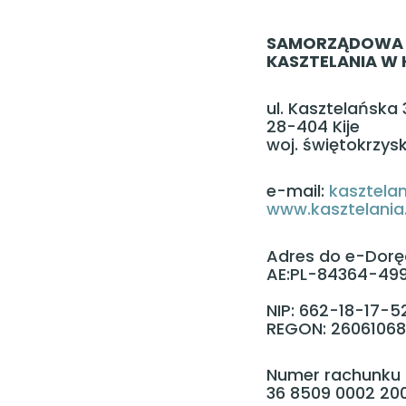
SAMORZĄDOWA 
KASZTELANIA W 
ul. Kasztelańska 
28-404 Kije
woj. świętokrzysk
e-mail:
kasztelan
www.kasztelania.k
Adres do e-Dorę
AE:PL-84364-49
NIP: 662-18-17-5
REGON: 2606106
Numer rachunku
36 8509 0002 200