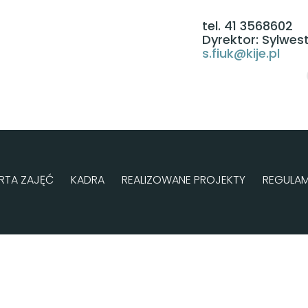
tel. 41 3568602
Dyrektor: Sylwest
s.fiuk@kije.pl
RTA ZAJĘĆ
KADRA
REALIZOWANE PROJEKTY
REGULAM