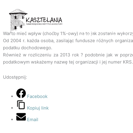
Przejdź
do
treści
Warto mieć wpływ (choćby 1%-owy) na to jak zostanie wykorz
STRONA GŁÓWNA
Od 2004 r. każda osoba, zasilając fundusze różnych organi
podatku dochodowego.
REALIZOWANE PR
Również w rozliczeniu za 2013 rok ? podobnie jak w poprze
podatkowym wskażemy nazwę tej organizacji i jej numer KRS.
Udostępnij:
Facebook
Kopiuj link
Email