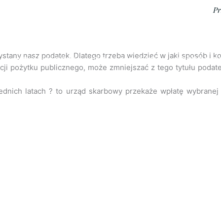
Pr
Search
ystany nasz podatek. Dlatego trzeba wiedzieć w jaki sposób i
AKTUALNOŚCI
DZIAŁALNOŚĆ
OFERTA Z
zacji pożytku publicznego, może zmniejszać z tego tytułu pod
OJEKTY
REGULAMINY
RODO
STANDARD
dnich latach ? to urząd skarbowy przekaże wpłatę wybranej 