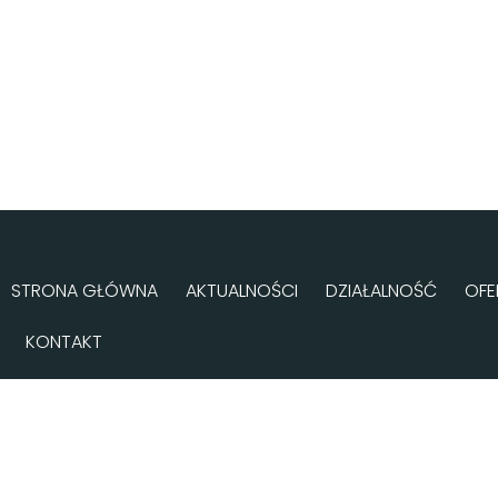
STRONA GŁÓWNA
AKTUALNOŚCI
DZIAŁALNOŚĆ
OFE
KONTAKT
Facebook
Kopiuj link
Email