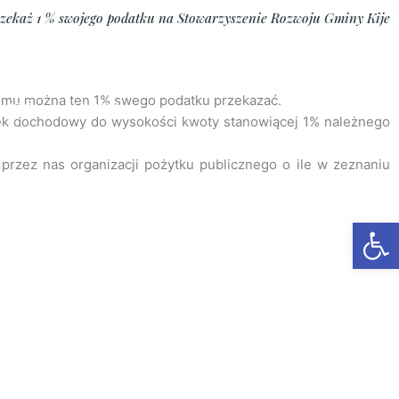
zekaż 1 % swojego podatku na Stowarzyszenie Rozwoju Gminy Kije
Search
 komu można ten 1% swego podatku przekazać.
AJĘĆ
KADRA
atek dochodowy do wysokości kwoty stanowiącej 1% należnego
Y OCHRONY MAŁOLETNICH
KONTAKT
przez nas organizacji pożytku publicznego o ile w zeznaniu
Otwórz