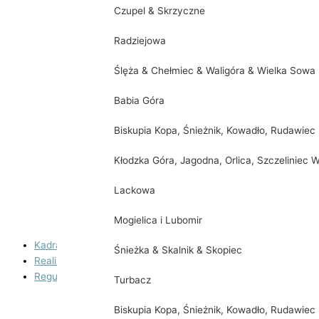
Czupel & Skrzyczne
Zajęcia nauki gry na keyboardzie
Radziejowa
Zajęcia orkiestry dętej
Ślęża & Chełmiec & Waligóra & Wielka Sowa
Zajęcia wokalne/studio piosenki
Babia Góra
Zajęcia z gry na instrumentach perkusyjnych
Biskupia Kopa, Śnieżnik, Kowadło, Rudawiec
Pilates w Kasztelanii
Kłodzka Góra, Jagodna, Orlica, Szczeliniec W
Zajęcia taneczne dla dzieci
Lackowa
Zajęcia z języka angielskiego
Mogielica i Lubomir
Zajęcia z Kickboxingu z elementami samoobrony
Kadra
Śnieżka & Skalnik & Skopiec
Realizowane projekty
Regulaminy
Turbacz
Regulamin korzystania z boiska do siatkówki plażowe
Biskupia Kopa, Śnieżnik, Kowadło, Rudawiec