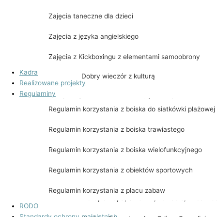
Historia powstania
Zajęcia taneczne dla dzieci
Jubileuszowy Synod w Kijach
Zajęcia z języka angielskiego
Spektakl „WILIJOKI”
Zajęcia z Kickboxingu z elementami samoobrony
Kadra
Dobry wieczór z kulturą
Realizowane projekty
Regulaminy
Gmina Kije Zdobywa Koronę Gór Polski
Regulamin korzystania z boiska do siatkówki plażowej
Czupel & Skrzyczne
Regulamin korzystania z boiska trawiastego
Radziejowa
Regulamin korzystania z boiska wielofunkcyjnego
Ślęża & Chełmiec & Waligóra & Wielka Sow
Regulamin korzystania z obiektów sportowych
Babia Góra
Regulamin korzystania z placu zabaw
Biskupia Kopa, Śnieżnik, Kowadło, Rudawie
RODO
Standardy ochrony małoletnich