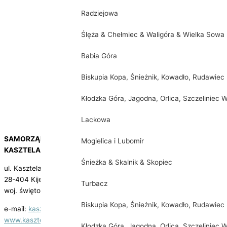
Radziejowa
Ślęża & Chełmiec & Waligóra & Wielka Sowa
Babia Góra
Biskupia Kopa, Śnieżnik, Kowadło, Rudawiec
Kłodzka Góra, Jagodna, Orlica, Szczeliniec W
Lackowa
SAMORZĄDOWA INSTYTUCJA KULTURY
Mogielica i Lubomir
KASZTELANIA W KIJACH
Śnieżka & Skalnik & Skopiec
ul. Kasztelańska 3
28-404 Kije
Turbacz
woj. świętokrzyskie
Biskupia Kopa, Śnieżnik, Kowadło, Rudawiec
e-mail:
kasztelania@kije.pl
www.kasztelania.kije.pl
Kłodzka Góra, Jagodna, Orlica, Szczeliniec W