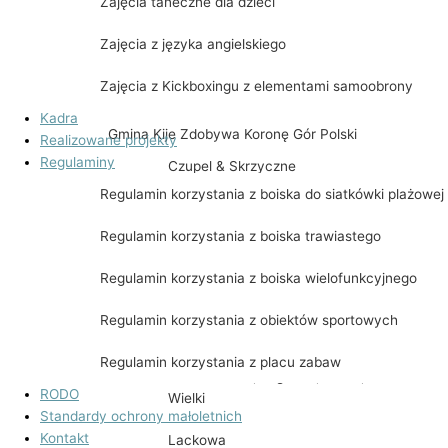
Zajęcia taneczne dla dzieci
Spektakl „WILIJOKI”
Zajęcia z języka angielskiego
Dobry wieczór z kulturą
Zajęcia z Kickboxingu z elementami samoobrony
Kadra
Gmina Kije Zdobywa Koronę Gór Polski
Realizowane projekty
Regulaminy
Czupel & Skrzyczne
Regulamin korzystania z boiska do siatkówki plażowej
Radziejowa
Regulamin korzystania z boiska trawiastego
Ślęża & Chełmiec & Waligóra & Wielka Sow
Regulamin korzystania z boiska wielofunkcyjnego
Babia Góra
Regulamin korzystania z obiektów sportowych
Biskupia Kopa, Śnieżnik, Kowadło, Rudawie
Regulamin korzystania z placu zabaw
Kłodzka Góra, Jagodna, Orlica, Szczeliniec
RODO
Wielki
Standardy ochrony małoletnich
Kontakt
Lackowa