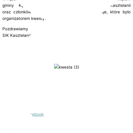
gminy Kije – Tomaszem Socha, pracowników Kasztelanii
oraz członków Stowarzyszenia Rozwoju Gminy Kije, które było
organizatorem kwesty.
Pozdrawiamy
SIK Kasztelania
Udostępnij:
Facebook
Kopiuj link