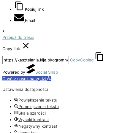
Kopiuj link
Email
Przejdź do treści
Copy link
Copy
Copied
Powered by
Social Snap
Otwórz pasek narzędzi
Ustawienia dostępności
Powiększenie tekstu
Pomniejszenie tekstu
Skala szarości
Wysoki kontrast
Negatywny kontrast
Jasne tło