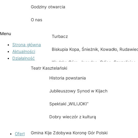
Godziny otwarcia
Mogielica i Lubomir
O nas
Śnieżka & Skalnik & Skopiec
Menu
Turbacz
Strona główna
Biskupia Kopa, Śnieżnik, Kowadło, Rudawie
Aktualności
Działalność
Kłodzka Góra, Jagodna, Orlica, Szczeliniec
Teatr Kasztelański
Wielki
Historia powstania
Udostępnienie pomieszczeń
Jubileuszowy Synod w Kijach
Sala kominkowa
Spektakl „WILIJOKI”
Sala multimedialna
Dobry wieczór z kulturą
Sala widowiskowa
Gmina Kije Zdobywa Koronę Gór Polski
Oferta zajęć