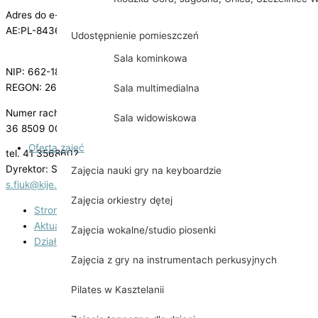
Adres do e-Doręczeń
AE:PL-84364-49949-CIDHT-29
Udostępnienie pomieszczeń
Sala kominkowa
NIP: 662-18-17-522
REGON: 260610688
Sala multimedialna
Numer rachunku bankowego:
Sala widowiskowa
36 8509 0002 2003 0015 2523 0001
Oferta zajęć
tel. 41 3568602
Dyrektor: Sylwester Fiuk
Zajęcia nauki gry na keyboardzie
s.fiuk@kije.pl
Zajęcia orkiestry dętej
Strona główna
Aktualności
Zajęcia wokalne/studio piosenki
Działalność
Zajęcia z gry na instrumentach perkusyjnych
Teatr Kasztelański
Historia powstania
Pilates w Kasztelanii
Jubileuszowy Synod w Kijach