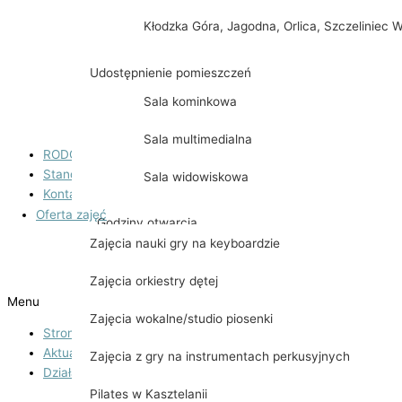
Regulamin korzystania z boiska trawiastego
Kłodzka Góra, Jagodna, Orlica, Szczeliniec W
Regulamin korzystania z boiska wielofunkcyjnego
Udostępnienie pomieszczeń
Regulamin korzystania z obiektów sportowych
Sala kominkowa
Regulamin korzystania z placu zabaw
Sala multimedialna
RODO
Standardy ochrony małoletnich
Sala widowiskowa
Kontakt
Oferta zajęć
Godziny otwarcia
Zajęcia nauki gry na keyboardzie
O nas
Zajęcia orkiestry dętej
Menu
Zajęcia wokalne/studio piosenki
Strona główna
Aktualności
Zajęcia z gry na instrumentach perkusyjnych
Działalność
Pilates w Kasztelanii
Teatr Kasztelański