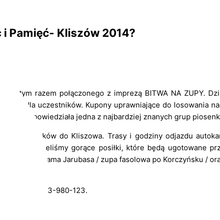
 i Pamięć- Kliszów 2014?
jdzie, tym razem połączonego z imprezą BITWA NA ZUPY. Dzi
odami dla uczestników. Kupony uprawniające do losowania nag
cercie zapowiedziała jedna z najbardziej znanych grup piosenki
zą uczestników do Kliszowa. Trasy i godziny odjazdu autoka
ezy przewidzieliśmy gorące posiłki, które będą ugotowane prz
rszałka Adama Jarubasa / zupa fasolowa po Korczyńsku / oraz P
lania. Tel. 533-980-123.