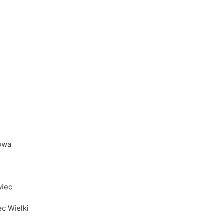
Sowa
wiec
 Sowa
ec Wielki