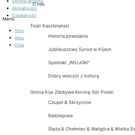
Strona główna
O nas
Aktualności
Działalność
Menu
Teatr Kasztelański
Strona główna
Historia powstania
Aktualności
Działalność
Jubileuszowy Synod w Kijach
Teatr Kasztelański
Spektakl „WILIJOKI”
Historia powstania
Dobry wieczór z kulturą
Jubileuszowy Synod w Kijach
Gmina Kije Zdobywa Koronę Gór Polski
Spektakl „WILIJOKI”
Czupel & Skrzyczne
Dobry wieczór z kulturą
Radziejowa
Gmina Kije Zdobywa Koronę Gór Polski
Ślęża & Chełmiec & Waligóra & Wielka 
Czupel & Skrzyczne