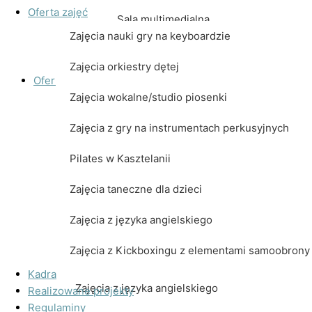
Oferta zajęć
Sala multimedialna
Zajęcia nauki gry na keyboardzie
Sala widowiskowa
Zajęcia orkiestry dętej
Oferta zajęć
Zajęcia wokalne/studio piosenki
Zajęcia nauki gry na keyboardzie
Zajęcia z gry na instrumentach perkusyjnych
Zajęcia orkiestry dętej
Pilates w Kasztelanii
Zajęcia wokalne/studio piosenki
Zajęcia taneczne dla dzieci
Zajęcia z gry na instrumentach perkusyjnych
Zajęcia z języka angielskiego
Pilates w Kasztelanii
Zajęcia z Kickboxingu z elementami samoobrony
Zajęcia taneczne dla dzieci
Kadra
Zajęcia z języka angielskiego
Realizowane projekty
Regulaminy