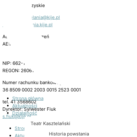
woj. świętokrzyskie
e-mail:
kasztelania@kije.pl
www.kasztelania.kije.pl
Adres do e-Doręczeń
AE:PL-84364-49949-CIDHT-29
NIP: 662-18-17-522
REGON: 260610688
Numer rachunku bankowego:
36 8509 0002 2003 0015 2523 0001
Strona główna
tel. 41 3568602
Aktualności
Dyrektor: Sylwester Fiuk
Działalność
s.fiuk@kije.pl
Teatr Kasztelański
Strona główna
Historia powstania
Aktualności