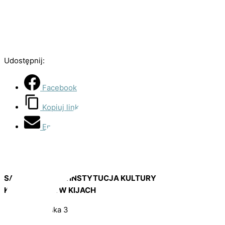
Udostępnij:
Facebook
Kopiuj link
Email
SAMORZĄDOWA INSTYTUCJA KULTURY
KASZTELANIA W KIJACH
ul. Kasztelańska 3
28-404 Kije