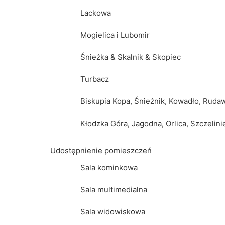
Lackowa
Biskupia Kopa, Śnieżnik, Kowadło, Rud
Mogielica i Lubomir
Kłodzka Góra, Jagodna, Orlica, Szczelin
Śnieżka & Skalnik & Skopiec
Lackowa
Turbacz
Mogielica i Lubomir
Biskupia Kopa, Śnieżnik, Kowadło, Ruda
Śnieżka & Skalnik & Skopiec
Kłodzka Góra, Jagodna, Orlica, Szczelini
Turbacz
Udostępnienie pomieszczeń
Biskupia Kopa, Śnieżnik, Kowadło, Rud
Sala kominkowa
Kłodzka Góra, Jagodna, Orlica, Szczelin
Sala multimedialna
Udostępnienie pomieszczeń
Sala widowiskowa
Sala kominkowa