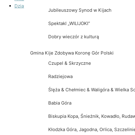
Działalność
Jubileuszowy Synod w Kijach
Teatr Kasztelański
Spektakl „WILIJOKI”
Historia powstania
Dobry wieczór z kulturą
Jubileuszowy Synod w Kijach
Gmina Kije Zdobywa Koronę Gór Polski
Spektakl „WILIJOKI”
Czupel & Skrzyczne
Dobry wieczór z kulturą
Radziejowa
Gmina Kije Zdobywa Koronę Gór Polski
Ślęża & Chełmiec & Waligóra & Wielka 
Czupel & Skrzyczne
Babia Góra
Radziejowa
Biskupia Kopa, Śnieżnik, Kowadło, Ruda
Ślęża & Chełmiec & Waligóra & Wielka
Kłodzka Góra, Jagodna, Orlica, Szczelini
Babia Góra