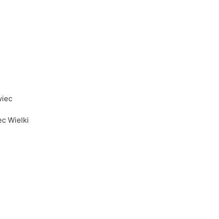
awiec
iec Wielki
wiec
ec Wielki
awiec
iec Wielki